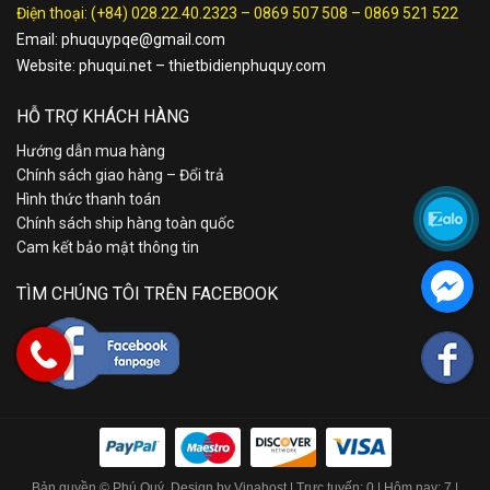
Điện thoại:
(+84) 028.22.40.2323
–
0869 507 508
–
0869 521 522
Email:
phuquypqe@gmail.com
Website:
phuqui.net
–
thietbidienphuquy.com
HỖ TRỢ KHÁCH HÀNG
Hướng dẫn mua hàng
Chính sách giao hàng – Đổi trả
Hình thức thanh toán
Chính sách ship hàng toàn quốc
Cam kết bảo mật thông tin
TÌM CHÚNG TÔI TRÊN FACEBOOK
Bản quyền © Phú Quý. Design by Vinahost
| Trực tuyến: 0 | Hôm nay: 7 |