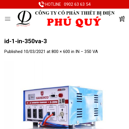
Skip
0902 63 63 54
HOTLINE
to
content
id-1-in-350va-3
Published
10/03/2021
at
800 × 600
in
IN – 350 VA