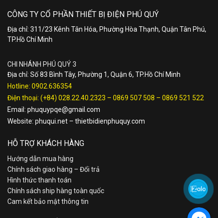
CÔNG TY CỔ PHẦN THIẾT BỊ ĐIỆN PHÚ QUÝ
Địa chỉ: 311/23 Kênh Tân Hóa, Phường Hòa Thạnh, Quận Tân Phú,
TP.Hồ Chí Minh
CHI NHÁNH PHÚ QUÝ 3
Địa chỉ: Số 83 Bình Tây, Phường 1, Quận 6, TP.Hồ Chí Minh
Hotline:
0902.636354
Điện thoại:
(+84) 028.22.40.2323
–
0869 507 508
–
0869 521 522
Email:
phuquypqe@gmail.com
Website:
phuqui.net
–
thietbidienphuquy.com
HỖ TRỢ KHÁCH HÀNG
Hướng dẫn mua hàng
Chính sách giao hàng – Đổi trả
Hình thức thanh toán
Chính sách ship hàng toàn quốc
Cam kết bảo mật thông tin