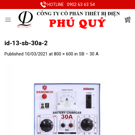
Skip
0902 63 63 54
HOTLINE
to
content
id-13-sb-30a-2
Published
10/03/2021
at
800 × 600
in
SB – 30 A