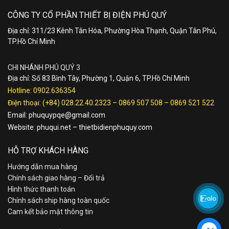
CÔNG TY CỔ PHẦN THIẾT BỊ ĐIỆN PHÚ QUÝ
Địa chỉ: 311/23 Kênh Tân Hóa, Phường Hòa Thạnh, Quận Tân Phú,
TP.Hồ Chí Minh
CHI NHÁNH PHÚ QUÝ 3
Địa chỉ: Số 83 Bình Tây, Phường 1, Quận 6, TP.Hồ Chí Minh
Hotline:
0902.636354
Điện thoại:
(+84) 028.22.40.2323
–
0869 507 508
–
0869 521 522
Email:
phuquypqe@gmail.com
Website:
phuqui.net
–
thietbidienphuquy.com
HỖ TRỢ KHÁCH HÀNG
Hướng dẫn mua hàng
Chính sách giao hàng – Đổi trả
Hình thức thanh toán
Chính sách ship hàng toàn quốc
Cam kết bảo mật thông tin