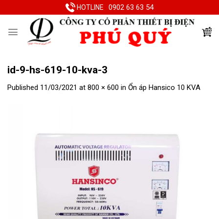
Skip
0902 63 63 54
HOTLINE
to
content
id-9-hs-619-10-kva-3
Published
11/03/2021
at
800 × 600
in
Ổn áp Hansico 10 KVA