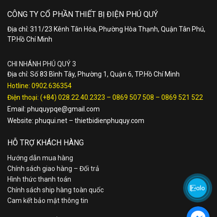
CÔNG TY CỔ PHẦN THIẾT BỊ ĐIỆN PHÚ QUÝ
Địa chỉ: 311/23 Kênh Tân Hóa, Phường Hòa Thạnh, Quận Tân Phú,
TP.Hồ Chí Minh
CHI NHÁNH PHÚ QUÝ 3
Địa chỉ: Số 83 Bình Tây, Phường 1, Quận 6, TP.Hồ Chí Minh
Hotline:
0902.636354
Điện thoại:
(+84) 028.22.40.2323
–
0869 507 508
–
0869 521 522
Email:
phuquypqe@gmail.com
Website:
phuqui.net
–
thietbidienphuquy.com
HỖ TRỢ KHÁCH HÀNG
Hướng dẫn mua hàng
Chính sách giao hàng – Đổi trả
Hình thức thanh toán
Chính sách ship hàng toàn quốc
Cam kết bảo mật thông tin