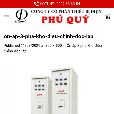
Skip
0902 63 63 54
HOTLINE
to
content
on-ap-3-pha-kho-dieu-chinh-doc-lap
Published
11/03/2021
at
800 × 600
in
Ổn áp 3 pha khô điều
chỉnh độc lập