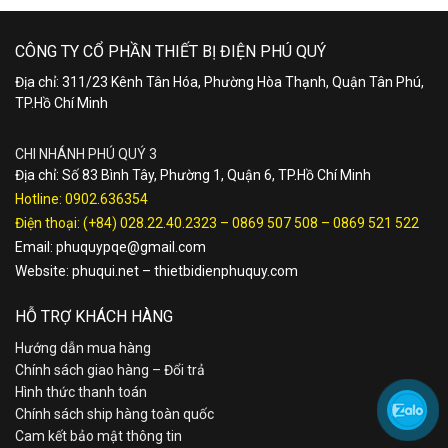
CÔNG TY CỔ PHẦN THIẾT BỊ ĐIỆN PHÚ QUÝ
Địa chỉ: 311/23 Kênh Tân Hóa, Phường Hòa Thạnh, Quận Tân Phú,
TP.Hồ Chí Minh
CHI NHÁNH PHÚ QUÝ 3
Địa chỉ: Số 83 Bình Tây, Phường 1, Quận 6, TP.Hồ Chí Minh
Hotline:
0902.636354
Điện thoại:
(+84) 028.22.40.2323
–
0869 507 508
–
0869 521 522
Email:
phuquypqe@gmail.com
Website:
phuqui.net
–
thietbidienphuquy.com
HỖ TRỢ KHÁCH HÀNG
Hướng dẫn mua hàng
Chính sách giao hàng – Đổi trả
Hình thức thanh toán
Chính sách ship hàng toàn quốc
Cam kết bảo mật thông tin