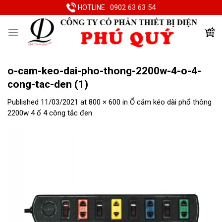
Skip
0902 63 63 54
HOTLINE
to
content
o-cam-keo-dai-pho-thong-2200w-4-o-4-
cong-tac-den (1)
Published
11/03/2021
at
800 × 600
in
Ổ cắm kéo dài phổ thông
2200w 4 ổ 4 công tắc đen