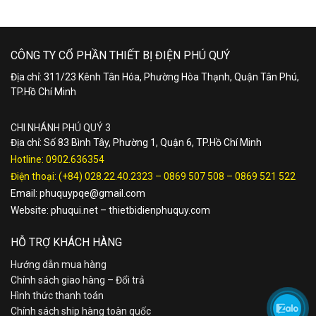
CÔNG TY CỔ PHẦN THIẾT BỊ ĐIỆN PHÚ QUÝ
Địa chỉ: 311/23 Kênh Tân Hóa, Phường Hòa Thạnh, Quận Tân Phú,
TP.Hồ Chí Minh
CHI NHÁNH PHÚ QUÝ 3
Địa chỉ: Số 83 Bình Tây, Phường 1, Quận 6, TP.Hồ Chí Minh
Hotline:
0902.636354
Điện thoại:
(+84) 028.22.40.2323
–
0869 507 508
–
0869 521 522
Email:
phuquypqe@gmail.com
Website:
phuqui.net
–
thietbidienphuquy.com
HỖ TRỢ KHÁCH HÀNG
Hướng dẫn mua hàng
Chính sách giao hàng – Đổi trả
Hình thức thanh toán
Chính sách ship hàng toàn quốc