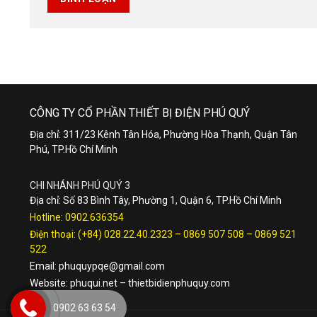
CÔNG TY CỔ PHẦN THIẾT BỊ ĐIỆN PHÚ QUÝ
Địa chỉ: 311/23 Kênh Tân Hóa, Phường Hòa Thạnh, Quận Tân
Phú, TP.Hồ Chí Minh
CHI NHÁNH PHÚ QUÝ 3
Địa chỉ: Số 83 Bình Tây, Phường 1, Quận 6, TP.Hồ Chí Minh
Hotline:
0902.636354
Điện thoại:
(+84) 028.22.40.2323
–
0869 507 508
–
0869 521
522
Email:
phuquypqe@gmail.com
Website:
phuqui.net
–
thietbidienphuquy.com
0902 63 63 54