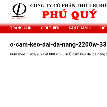
Skip
to
content
TRANG CHỦ
GIỚI THIỆU
SẢN PHẨM
HỖ
o-cam-keo-dai-da-nang-2200w-33
Published
11/03/2021
at
800 × 600
in
Ổ cắm kéo dài đa năng 