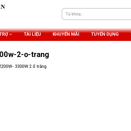
Tìm
kiếm:
 TRỢ
TÀI LIỆU
KHUYẾN MÃI
TUYỂN DỤNG
00w-2-o-trang
2200W- 3300W 2 ổ trắng