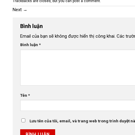
Trackbacks are closed, but you can
post a comment
.
Next
→
Bình luận
Email của bạn sẽ không được hiển thị công khai.
Các trườ
Bình luận
*
Tên
*
Lưu tên của tôi, email, và trang web trong trình duyệt này