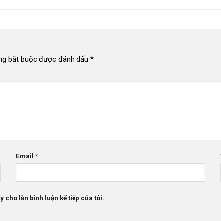
ng bắt buộc được đánh dấu
*
Email
*
 cho lần bình luận kế tiếp của tôi.