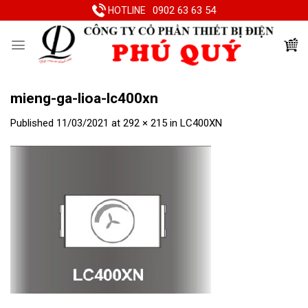
Skip
0902 63 63 54
HOTLINE
to
content
mieng-ga-lioa-lc400xn
Published
11/03/2021
at
292 × 215
in
LC400XN