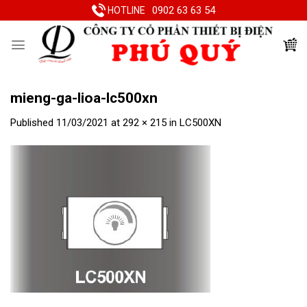
Skip
0902 63 63 54
HOTLINE
to
content
mieng-ga-lioa-lc500xn
Published
11/03/2021
at
292 × 215
in
LC500XN