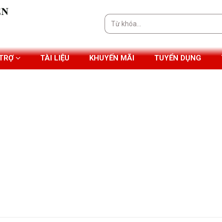
Tìm
kiếm:
 TRỢ
TÀI LIỆU
KHUYẾN MÃI
TUYỂN DỤNG