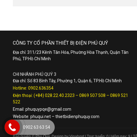
CÔNG TY CỔ PHẦN THIẾT BỊ ĐIỆN PHÚ QUÝ
Địa chỉ: 311/23 Kênh Tân Hóa, Phường Hòa Thạnh, Quận Tân
Phú, TP.Hồ Chí Minh
CHI NHÁNH PHÚ QUÝ 3
Địa chỉ: Số 83 Bình Tây, Phường 1, Quận 6, TP.Hồ Chí Minh
Hotline:
0902.636354
Điện thoại:
(+84) 028.22.40.2323
–
0869 507 508
–
0869 521
522
Email:
phuquypqe@gmail.com
Website:
phuqui.net
–
thietbidienphuquy.com
0902 63 63 54
Bản quyền © Phú Quý. Design by Vinahost
| Trực tuyến: 0 | Hôm nay: 9 | 