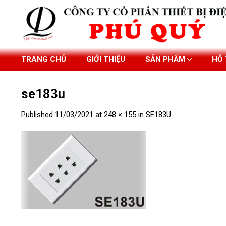
Skip
to
content
TRANG CHỦ
GIỚI THIỆU
SẢN PHẨM
HỖ
se183u
Published
11/03/2021
at
248 × 155
in
SE183U