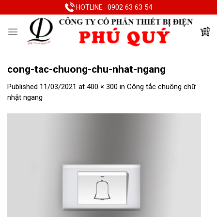
Skip
0902 63 63 54
HOTLINE
to
content
cong-tac-chuong-chu-nhat-ngang
Published
11/03/2021
at
400 × 300
in
Công tắc chuông chữ
nhật ngang