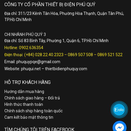
CÔNG TY CỔ PHẦN THIẾT BỊ ĐIỆN PHÚ QUÝ
Địa chỉ: 311/23 Kênh Tân Hóa, Phường Hòa Thạnh, Quận Tân Phú,
TP.Hồ Chí Minh
CHI NHÁNH PHÚ QUÝ 3
Địa chỉ: Số 83 Bình Tây, Phường 1, Quận 6, TP.Hồ Chí Minh
Hotline:
0902.636354
Điện thoại:
(+84) 028.22.40.2323
–
0869 507 508
–
0869 521 522
Email:
phuquypqe@gmail.com
Website:
phuqui.net
–
thietbidienphuquy.com
HỖ TRỢ KHÁCH HÀNG
Hướng dẫn mua hàng
Chính sách giao hàng – Đổi trả
Hình thức thanh toán
Chính sách ship hàng toàn quốc
Cam kết bảo mật thông tin
TÌM CHÚNG TÔI TRÊN FACEBOOK