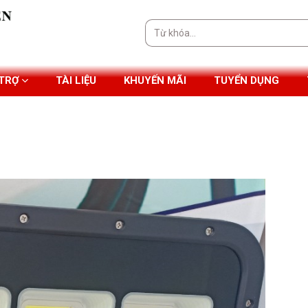
Tìm
kiếm:
 TRỢ
TÀI LIỆU
KHUYẾN MÃI
TUYỂN DỤNG