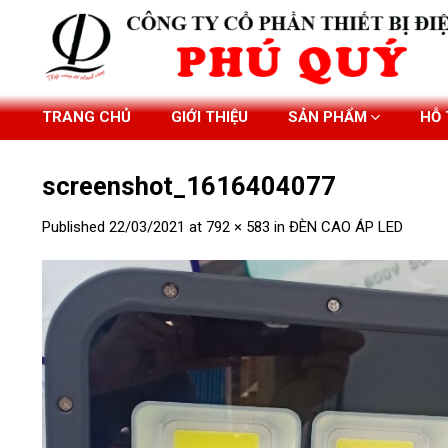
Skip
to
content
TRANG CHỦ
GIỚI THIỆU
SẢN PHẨM
HỖ
screenshot_1616404077
Published
22/03/2021
at
792 × 583
in
ĐÈN CAO ÁP LED