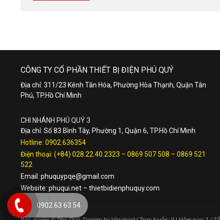
CÔNG TY CỔ PHẦN THIẾT BỊ ĐIỆN PHÚ QUÝ
Địa chỉ: 311/23 Kênh Tân Hóa, Phường Hòa Thạnh, Quận Tân
Phú, TP.Hồ Chí Minh
CHI NHÁNH PHÚ QUÝ 3
Địa chỉ: Số 83 Bình Tây, Phường 1, Quận 6, TP.Hồ Chí Minh
Hotline:
0902.636354
Điện thoại:
(+84) 028.22.40.2323
–
0869 507 508
–
0869 521
522
Email:
phuquypqe@gmail.com
Website:
phuqui.net
–
thietbidienphuquy.com
0902 63 63 54
Bản quyền © Phú Quý. Design by Vinahost
| Trực tuyến: 0 | Hôm nay: 1 | 