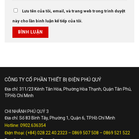
Lưu tên của tôi, email, và trang web trong trình duyệt
này cho lần bình luận kế tiếp của tôi.
CÔNG TY CỔ PHẦN THIẾT BỊ ĐIỆN PHÚ QUÝ
Địa chỉ: 311/23 Kênh Tân Hóa, Phường Hòa Thạnh, Quận Tân Phú,
TP.Hồ Chí Minh
CHI NHÁNH PHÚ QUÝ 3
Địa chỉ: Số 83 Bình Tây, Phường 1, Quận 6, TP.Hồ Chí Minh
Hotline:
0902.636354
Điện thoại:
(+84) 028.22.40.2323
–
0869 507 508
–
0869 521 522