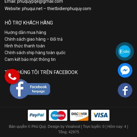
Email:
phuquypqe@gmail.com
Website:
phuqui.net
–
thietbidienphuquy.com
HỖ TRỢ KHÁCH HÀNG
Hướng dẫn mua hàng
Chính sách giao hàng – Đổi trả
Hình thức thanh toán
Chính sách ship hàng toàn quốc
Cam kết bảo mật thông tin
TÌM CHÚNG TÔI TRÊN FACEBOOK
Bản quyền © Phú Quý. Design by Vinahost
| Trực tuyến: 0 | Hôm nay: 4 |
Tổng: 42975