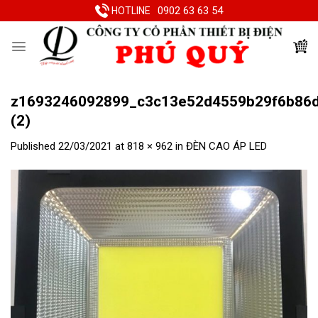
Skip
0902 63 63 54
HOTLINE
to
content
z1693246092899_c3c13e52d4559b29f6b86d
(2)
Published
22/03/2021
at
818 × 962
in
ĐÈN CAO ÁP LED