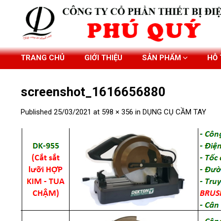
Skip
to
content
TRANG CHỦ
GIỚI THIỆU
SẢN PHẨM
HỖ
screenshot_1616656880
Published
25/03/2021
at
598 × 356
in
DỤNG CỤ CẦM TAY