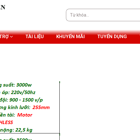
Tìm
kiếm:
 TRỢ
TÀI LIỆU
KHUYẾN MÃI
TUYỂN DỤNG