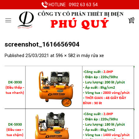
Skip
0902 63 63 54
HOTLINE
to
content
screenshot_1616656904
Published
25/03/2021
at
596 × 582
in
máy rửa xe