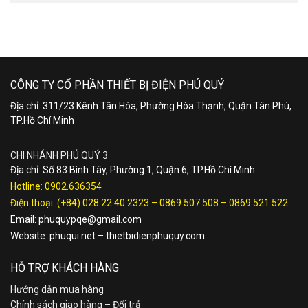
CÔNG TY CỔ PHẦN THIẾT BỊ ĐIỆN PHÚ QUÝ
Địa chỉ: 311/23 Kênh Tân Hóa, Phường Hòa Thạnh, Quận Tân Phú,
TP.Hồ Chí Minh
CHI NHÁNH PHÚ QUÝ 3
Địa chỉ: Số 83 Bình Tây, Phường 1, Quận 6, TP.Hồ Chí Minh
Hotline:
0902.636354
Điện thoại:
(+84) 028.22.40.2323
–
0869 507 508
–
0869 521 522
Email:
phuquypqe@gmail.com
Website:
phuqui.net
–
thietbidienphuquy.com
HỖ TRỢ KHÁCH HÀNG
Hướng dẫn mua hàng
Chính sách giao hàng – Đổi trả