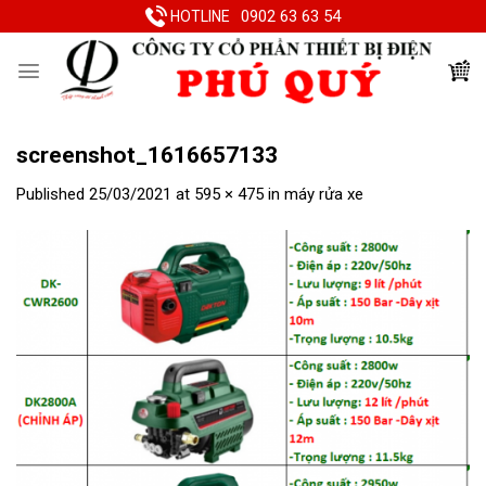
Skip
0902 63 63 54
HOTLINE
to
content
screenshot_1616657133
Published
25/03/2021
at
595 × 475
in
máy rửa xe