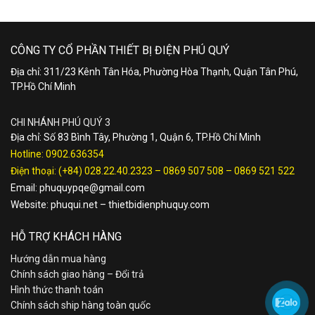
CÔNG TY CỔ PHẦN THIẾT BỊ ĐIỆN PHÚ QUÝ
Địa chỉ: 311/23 Kênh Tân Hóa, Phường Hòa Thạnh, Quận Tân Phú,
TP.Hồ Chí Minh
CHI NHÁNH PHÚ QUÝ 3
Địa chỉ: Số 83 Bình Tây, Phường 1, Quận 6, TP.Hồ Chí Minh
Hotline:
0902.636354
Điện thoại:
(+84) 028.22.40.2323
–
0869 507 508
–
0869 521 522
Email:
phuquypqe@gmail.com
Website:
phuqui.net
–
thietbidienphuquy.com
HỖ TRỢ KHÁCH HÀNG
Hướng dẫn mua hàng
Chính sách giao hàng – Đổi trả
Hình thức thanh toán
Chính sách ship hàng toàn quốc