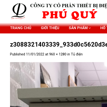
Skip
to
content
TRANG CHỦ
GIỚI THIỆU
SẢN PHẨM
HỖ
z3088321403339_933d0c5620d3
Published
11/01/2022
at
960 × 1280
in
Tủ điện