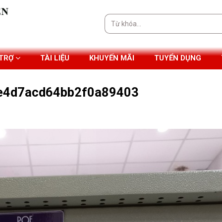
Tìm
kiếm:
 TRỢ
TÀI LIỆU
KHUYẾN MÃI
TUYỂN DỤNG
e4d7acd64bb2f0a89403