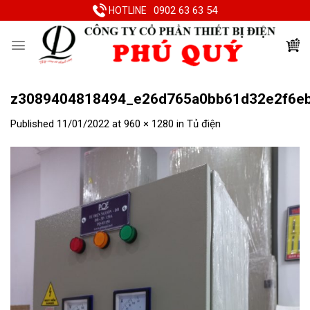
Skip
0902 63 63 54
HOTLINE
to
content
z3089404818494_e26d765a0bb61d32e2f6e
Published
11/01/2022
at
960 × 1280
in
Tủ điện