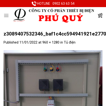
Skip
0902 63 63 54
HOTLINE
to
content
z3089407532346_baf1c4cc594941921e2770
Published
11/01/2022
at
960 × 1280
in
Tủ điện