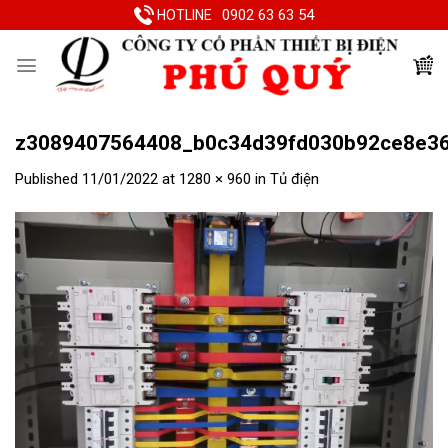
Skip
0902 63 63 54
HOTLINE
to
content
z3089407564408_b0c34d39fd030b92ce8e3
Published
11/01/2022
at
1280 × 960
in
Tủ điện