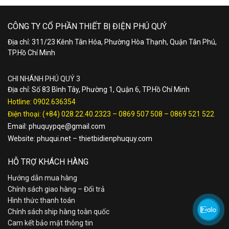
CÔNG TY CỔ PHẦN THIẾT BỊ ĐIỆN PHÚ QUÝ
Địa chỉ: 311/23 Kênh Tân Hóa, Phường Hòa Thạnh, Quận Tân Phú,
TP.Hồ Chí Minh
CHI NHÁNH PHÚ QUÝ 3
Địa chỉ: Số 83 Bình Tây, Phường 1, Quận 6, TP.Hồ Chí Minh
Hotline:
0902.636354
Điện thoại:
(+84) 028.22.40.2323
–
0869 507 508
–
0869 521 522
Email:
phuquypqe@gmail.com
Website:
phuqui.net
–
thietbidienphuquy.com
HỖ TRỢ KHÁCH HÀNG
Hướng dẫn mua hàng
Chính sách giao hàng – Đổi trả
Hình thức thanh toán
Chính sách ship hàng toàn quốc
Cam kết bảo mật thông tin