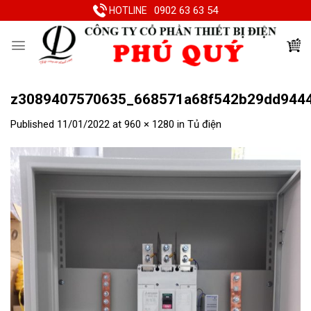
Skip
0902 63 63 54
HOTLINE
to
content
z3089407570635_668571a68f542b29dd944
Published
11/01/2022
at
960 × 1280
in
Tủ điện