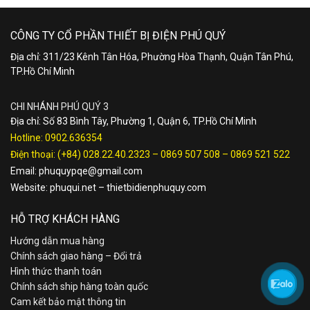
CÔNG TY CỔ PHẦN THIẾT BỊ ĐIỆN PHÚ QUÝ
Địa chỉ: 311/23 Kênh Tân Hóa, Phường Hòa Thạnh, Quận Tân Phú,
TP.Hồ Chí Minh
CHI NHÁNH PHÚ QUÝ 3
Địa chỉ: Số 83 Bình Tây, Phường 1, Quận 6, TP.Hồ Chí Minh
Hotline:
0902.636354
Điện thoại:
(+84) 028.22.40.2323
–
0869 507 508
–
0869 521 522
Email:
phuquypqe@gmail.com
Website:
phuqui.net
–
thietbidienphuquy.com
HỖ TRỢ KHÁCH HÀNG
Hướng dẫn mua hàng
Chính sách giao hàng – Đổi trả
Hình thức thanh toán
Chính sách ship hàng toàn quốc
Cam kết bảo mật thông tin