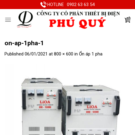
Skip
0902 63 63 54
HOTLINE
to
content
on-ap-1pha-1
Published
06/01/2021
at
800 × 600
in
Ổn áp 1 pha