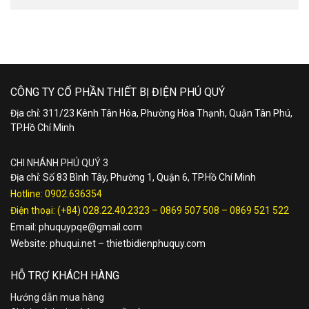
CÔNG TY CỔ PHẦN THIẾT BỊ ĐIỆN PHÚ QUÝ
Địa chỉ: 311/23 Kênh Tân Hóa, Phường Hòa Thạnh, Quận Tân Phú,
TP.Hồ Chí Minh
CHI NHÁNH PHÚ QUÝ 3
Địa chỉ: Số 83 Bình Tây, Phường 1, Quận 6, TP.Hồ Chí Minh
Hotline:
0902.636354
Điện thoại:
(+84) 028.22.40.2323
–
0869 507 508
–
0869 521 522
Email:
phuquypqe@gmail.com
Website:
phuqui.net
–
thietbidienphuquy.com
HỖ TRỢ KHÁCH HÀNG
Hướng dẫn mua hàng