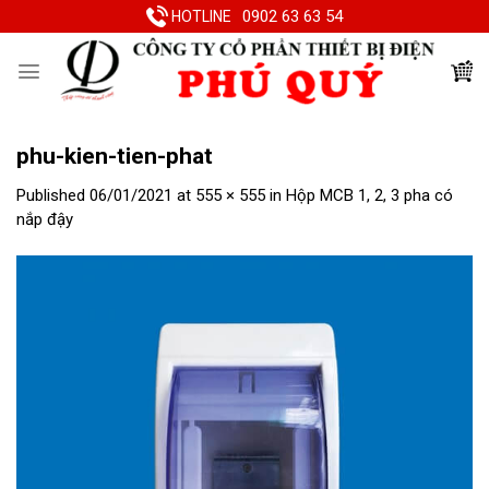
Skip
0902 63 63 54
HOTLINE
to
content
phu-kien-tien-phat
Published
06/01/2021
at
555 × 555
in
Hộp MCB 1, 2, 3 pha có
nắp đậy