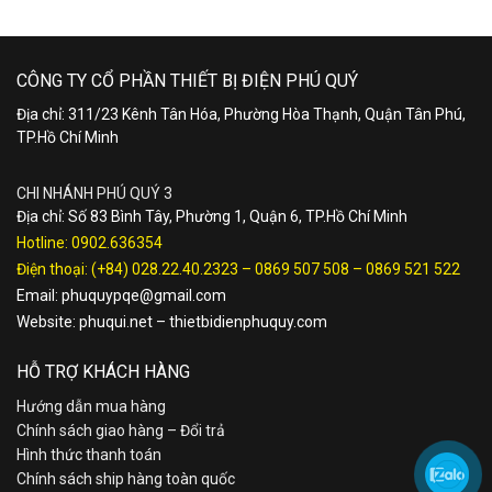
CÔNG TY CỔ PHẦN THIẾT BỊ ĐIỆN PHÚ QUÝ
Địa chỉ: 311/23 Kênh Tân Hóa, Phường Hòa Thạnh, Quận Tân Phú,
TP.Hồ Chí Minh
CHI NHÁNH PHÚ QUÝ 3
Địa chỉ: Số 83 Bình Tây, Phường 1, Quận 6, TP.Hồ Chí Minh
Hotline:
0902.636354
Điện thoại:
(+84) 028.22.40.2323
–
0869 507 508
–
0869 521 522
Email:
phuquypqe@gmail.com
Website:
phuqui.net
–
thietbidienphuquy.com
HỖ TRỢ KHÁCH HÀNG
Hướng dẫn mua hàng
Chính sách giao hàng – Đổi trả
Hình thức thanh toán
Chính sách ship hàng toàn quốc