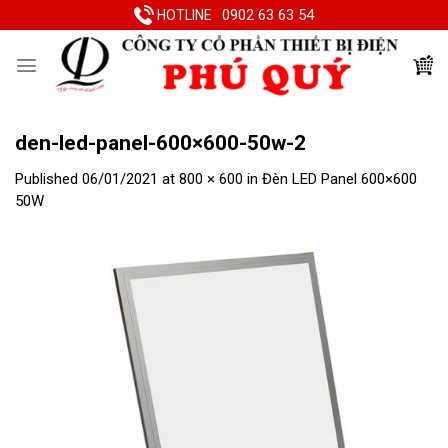
Skip
0902 63 63 54
HOTLINE
to
content
den-led-panel-600×600-50w-2
Published
06/01/2021
at
800 × 600
in
Đèn LED Panel 600×600
50W