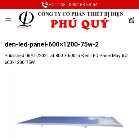
Skip
0902 63 63 54
HOTLINE
to
content
den-led-panel-600×1200-75w-2
Published
06/01/2021
at
800 × 600
in
Đèn LED Panel Mây trời
600×1200 75W