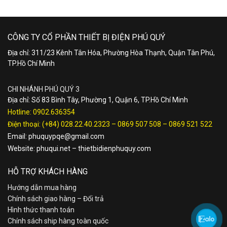
CÔNG TY CỔ PHẦN THIẾT BỊ ĐIỆN PHÚ QUÝ
Địa chỉ: 311/23 Kênh Tân Hóa, Phường Hòa Thạnh, Quận Tân Phú,
TP.Hồ Chí Minh
CHI NHÁNH PHÚ QUÝ 3
Địa chỉ: Số 83 Bình Tây, Phường 1, Quận 6, TP.Hồ Chí Minh
Hotline:
0902.636354
Điện thoại:
(+84) 028.22.40.2323
–
0869 507 508
–
0869 521 522
Email:
phuquypqe@gmail.com
Website:
phuqui.net
–
thietbidienphuquy.com
HỖ TRỢ KHÁCH HÀNG
Hướng dẫn mua hàng
Chính sách giao hàng – Đổi trả
Hình thức thanh toán
Chính sách ship hàng toàn quốc