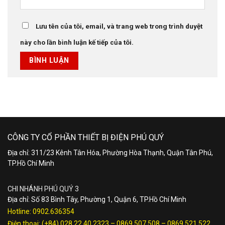
Lưu tên của tôi, email, và trang web trong trình duyệt
này cho lần bình luận kế tiếp của tôi.
CÔNG TY CỔ PHẦN THIẾT BỊ ĐIỆN PHÚ QUÝ
Địa chỉ: 311/23 Kênh Tân Hóa, Phường Hòa Thạnh, Quận Tân Phú,
TP.Hồ Chí Minh
CHI NHÁNH PHÚ QUÝ 3
Địa chỉ: Số 83 Bình Tây, Phường 1, Quận 6, TP.Hồ Chí Minh
Hotline:
0902.636354
Điện thoại:
(+84) 028.22.40.2323
–
0869 507 508
–
0869 521 522