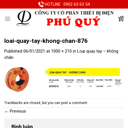
Skip
0902 63 63 54
HOTLINE
to
content
loai-quay-tay-khong-chan-876
Published
06/01/2021
at
1000 × 210
in
Loại quay tay – không
chân
Trackbacks are closed, but you can
post a comment
.
←
Previous
Bình luận