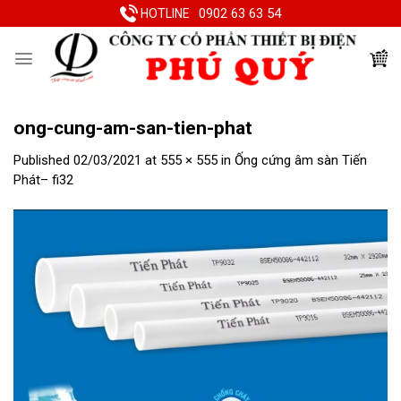
Skip
0902 63 63 54
HOTLINE
to
content
ong-cung-am-san-tien-phat
Published
02/03/2021
at
555 × 555
in
Ống cứng âm sàn Tiến
Phát– fi32