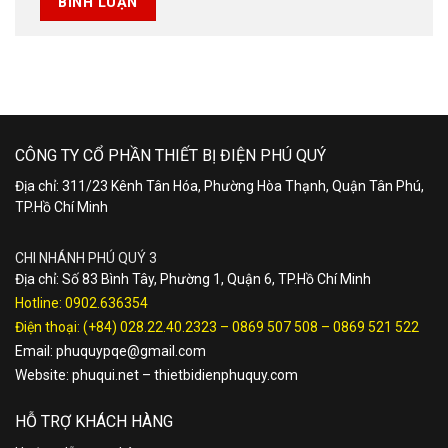
CÔNG TY CỔ PHẦN THIẾT BỊ ĐIỆN PHÚ QUÝ
Địa chỉ: 311/23 Kênh Tân Hóa, Phường Hòa Thạnh, Quận Tân Phú,
TP.Hồ Chí Minh
CHI NHÁNH PHÚ QUÝ 3
Địa chỉ: Số 83 Bình Tây, Phường 1, Quận 6, TP.Hồ Chí Minh
Hotline:
0902.636354
Điện thoại:
(+84) 028.22.40.2323
–
0869 507 508
–
0869 521 522
Email:
phuquypqe@gmail.com
Website:
phuqui.net
–
thietbidienphuquy.com
HỖ TRỢ KHÁCH HÀNG