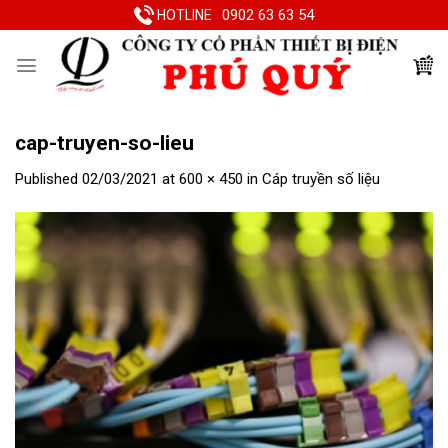
Skip
0902 63 63 54
HOTLINE
to
content
cap-truyen-so-lieu
Published
02/03/2021
at
600 × 450
in
Cáp truyền số liệu