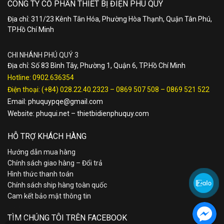
CÔNG TY CỔ PHẦN THIẾT BỊ ĐIỆN PHÚ QUÝ
Địa chỉ: 311/23 Kênh Tân Hóa, Phường Hòa Thạnh, Quận Tân Phú,
TP.Hồ Chí Minh
CHI NHÁNH PHÚ QUÝ 3
Địa chỉ: Số 83 Bình Tây, Phường 1, Quận 6, TP.Hồ Chí Minh
Hotline:
0902.636354
Điện thoại:
(+84) 028.22.40.2323
–
0869 507 508
–
0869 521 522
Email:
phuquypqe@gmail.com
Website:
phuqui.net
–
thietbidienphuquy.com
HỖ TRỢ KHÁCH HÀNG
Hướng dẫn mua hàng
Chính sách giao hàng – Đổi trả
Hình thức thanh toán
Chính sách ship hàng toàn quốc
Cam kết bảo mật thông tin
TÌM CHÚNG TÔI TRÊN FACEBOOK