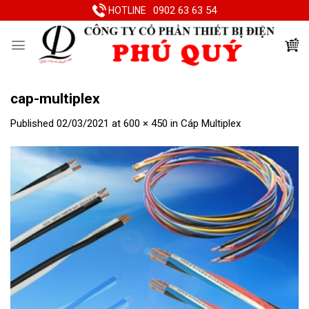
Skip
0902 63 63 54
HOTLINE
to
content
cap-multiplex
Published
02/03/2021
at
600 × 450
in
Cáp Multiplex