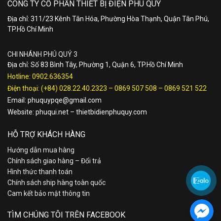
CÔNG TY CỔ PHẦN THIẾT BỊ ĐIỆN PHÚ QUÝ
Địa chỉ: 311/23 Kênh Tân Hóa, Phường Hòa Thạnh, Quận Tân Phú,
TP.Hồ Chí Minh
CHI NHÁNH PHÚ QUÝ 3
Địa chỉ: Số 83 Bình Tây, Phường 1, Quận 6, TP.Hồ Chí Minh
Hotline:
0902.636354
Điện thoại:
(+84) 028.22.40.2323
–
0869 507 508
–
0869 521 522
Email:
phuquypqe@gmail.com
Website:
phuqui.net
–
thietbidienphuquy.com
HỖ TRỢ KHÁCH HÀNG
Hướng dẫn mua hàng
Chính sách giao hàng – Đổi trả
Hình thức thanh toán
Chính sách ship hàng toàn quốc
Cam kết bảo mật thông tin
TÌM CHÚNG TÔI TRÊN FACEBOOK