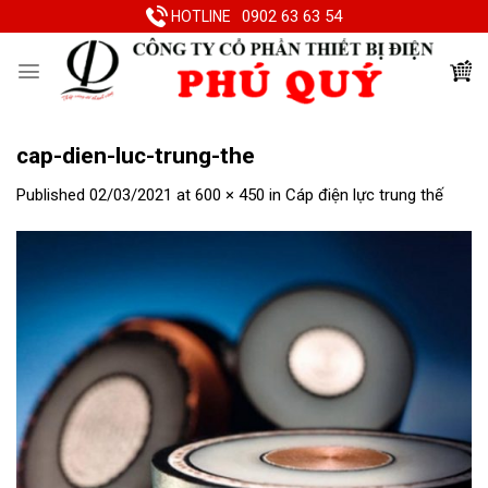
Skip
0902 63 63 54
HOTLINE
to
content
cap-dien-luc-trung-the
Published
02/03/2021
at
600 × 450
in
Cáp điện lực trung thế