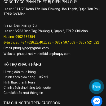
CÔNG TY CỔ PHẦN THIẾT BỊ ĐIỆN PHÚ QUÝ
Địa chỉ: 311/23 Kênh Tân Hóa, Phường Hòa Thạnh, Quận Tân Phú,
TP.Hồ Chí Minh
CHI NHÁNH PHÚ QUÝ 3
Địa chỉ: Số 83 Bình Tây, Phường 1, Quận 6, TP.Hồ Chí Minh
Hotline:
0902.636354
Điện thoại:
(+84) 028.22.40.2323
–
0869 507 508
–
0869 521 522
Email:
phuquypqe@gmail.com
Website:
phuqui.net
–
thietbidienphuquy.com
HỖ TRỢ KHÁCH HÀNG
Hướng dẫn mua hàng
Chính sách giao hàng – Đổi trả
Hình thức thanh toán
Chính sách ship hàng toàn quốc
Cam kết bảo mật thông tin
TÌM CHÚNG TÔI TRÊN FACEBOOK