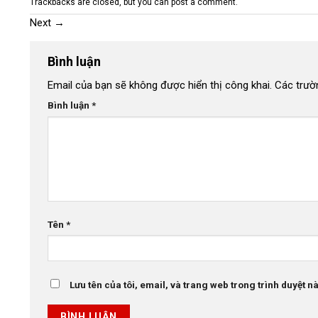
Trackbacks are closed, but you can
post a comment
.
Next
→
Bình luận
Email của bạn sẽ không được hiển thị công khai.
Các trườ
Bình luận
*
Tên
*
Lưu tên của tôi, email, và trang web trong trình duyệt này