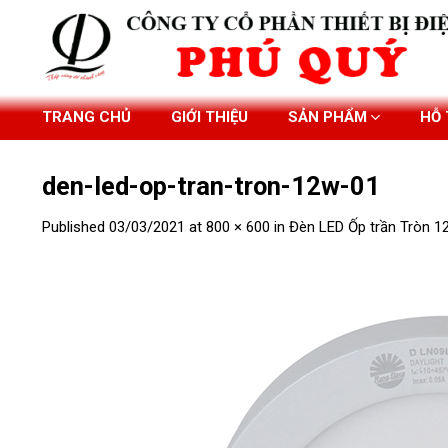
Skip
to
content
TRANG CHỦ
GIỚI THIỆU
SẢN PHẨM
HỖ
den-led-op-tran-tron-12w-01
Published
03/03/2021
at
800 × 600
in
Đèn LED Ốp trần Tròn 