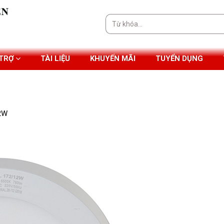
Tìm
kiếm:
 TRỢ
TÀI LIỆU
KHUYẾN MÃI
TUYỂN DỤNG
12W