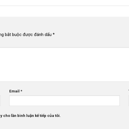
ng bắt buộc được đánh dấu
*
Email
*
 cho lần bình luận kế tiếp của tôi.