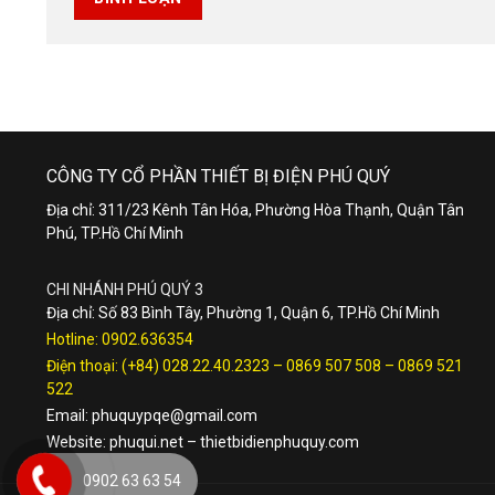
CÔNG TY CỔ PHẦN THIẾT BỊ ĐIỆN PHÚ QUÝ
Địa chỉ: 311/23 Kênh Tân Hóa, Phường Hòa Thạnh, Quận Tân
Phú, TP.Hồ Chí Minh
CHI NHÁNH PHÚ QUÝ 3
Địa chỉ: Số 83 Bình Tây, Phường 1, Quận 6, TP.Hồ Chí Minh
Hotline:
0902.636354
Điện thoại:
(+84) 028.22.40.2323
–
0869 507 508
–
0869 521
522
Email:
phuquypqe@gmail.com
Website:
phuqui.net
–
thietbidienphuquy.com
0902 63 63 54