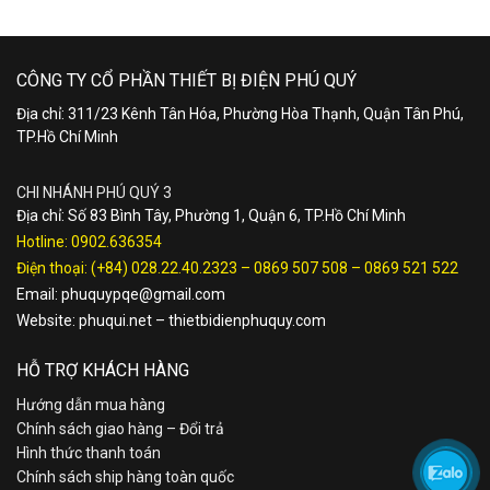
CÔNG TY CỔ PHẦN THIẾT BỊ ĐIỆN PHÚ QUÝ
Địa chỉ: 311/23 Kênh Tân Hóa, Phường Hòa Thạnh, Quận Tân Phú,
TP.Hồ Chí Minh
CHI NHÁNH PHÚ QUÝ 3
Địa chỉ: Số 83 Bình Tây, Phường 1, Quận 6, TP.Hồ Chí Minh
Hotline:
0902.636354
Điện thoại:
(+84) 028.22.40.2323
–
0869 507 508
–
0869 521 522
Email:
phuquypqe@gmail.com
Website:
phuqui.net
–
thietbidienphuquy.com
HỖ TRỢ KHÁCH HÀNG
Hướng dẫn mua hàng
Chính sách giao hàng – Đổi trả
Hình thức thanh toán
Chính sách ship hàng toàn quốc