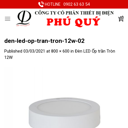
Skip
0902 63 63 54
HOTLINE
to
content
den-led-op-tran-tron-12w-02
Published
03/03/2021
at
800 × 600
in
Đèn LED Ốp trần Tròn
12W