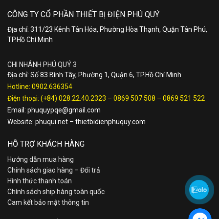
CÔNG TY CỔ PHẦN THIẾT BỊ ĐIỆN PHÚ QUÝ
Địa chỉ: 311/23 Kênh Tân Hóa, Phường Hòa Thạnh, Quận Tân Phú,
TP.Hồ Chí Minh
CHI NHÁNH PHÚ QUÝ 3
Địa chỉ: Số 83 Bình Tây, Phường 1, Quận 6, TP.Hồ Chí Minh
Hotline:
0902.636354
Điện thoại:
(+84) 028.22.40.2323
–
0869 507 508
–
0869 521 522
Email:
phuquypqe@gmail.com
Website:
phuqui.net
–
thietbidienphuquy.com
HỖ TRỢ KHÁCH HÀNG
Hướng dẫn mua hàng
Chính sách giao hàng – Đổi trả
Hình thức thanh toán
Chính sách ship hàng toàn quốc
Cam kết bảo mật thông tin