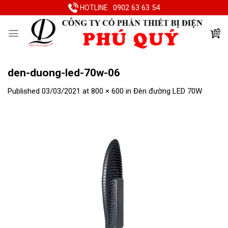
Skip
0902 63 63 54
HOTLINE
to
content
den-duong-led-70w-06
Published
03/03/2021
at
800 × 600
in
Đèn đường LED 70W