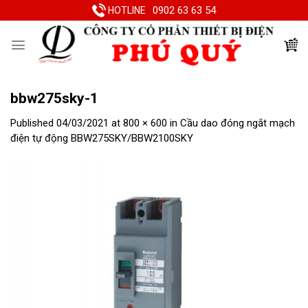
Skip
0902 63 63 54
HOTLINE
to
content
bbw275sky-1
Published
04/03/2021
at
800 × 600
in
Cầu dao đóng ngắt mạch
điện tự động BBW275SKY/BBW2100SKY