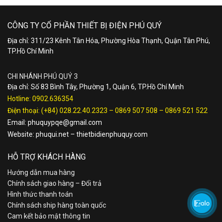
CÔNG TY CỔ PHẦN THIẾT BỊ ĐIỆN PHÚ QUÝ
Địa chỉ: 311/23 Kênh Tân Hóa, Phường Hòa Thạnh, Quận Tân Phú,
TP.Hồ Chí Minh
CHI NHÁNH PHÚ QUÝ 3
Địa chỉ: Số 83 Bình Tây, Phường 1, Quận 6, TP.Hồ Chí Minh
Hotline:
0902.636354
Điện thoại:
(+84) 028.22.40.2323
–
0869 507 508
–
0869 521 522
Email:
phuquypqe@gmail.com
Website:
phuqui.net
–
thietbidienphuquy.com
HỖ TRỢ KHÁCH HÀNG
Hướng dẫn mua hàng
Chính sách giao hàng – Đổi trả
Hình thức thanh toán
Chính sách ship hàng toàn quốc
Cam kết bảo mật thông tin