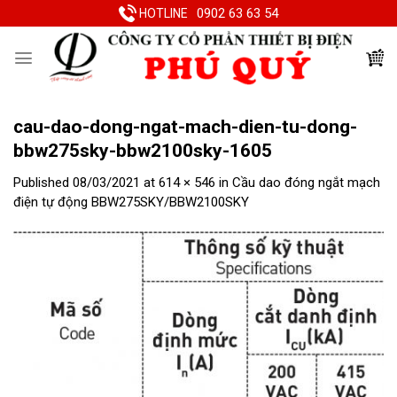
Skip
0902 63 63 54
HOTLINE
to
content
cau-dao-dong-ngat-mach-dien-tu-dong-
bbw275sky-bbw2100sky-1605
Published
08/03/2021
at
614 × 546
in
Cầu dao đóng ngắt mạch
điện tự động BBW275SKY/BBW2100SKY