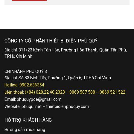
CÔNG TY CỔ PHẦN THIẾT BỊ ĐIỆN PHÚ QUÝ
Địa chỉ: 311/23 Kênh Tân Hóa, Phường Hòa Thạnh, Quận Tân Phú,
TP.Hồ Chí Minh
CHI NHÁNH PHÚ QUÝ 3
Địa chỉ: Số 83 Bình Tây, Phường 1, Quận 6, TP.Hồ Chí Minh
Hotline:
0902.636354
Điện thoại:
(+84) 028.22.40.2323
–
0869 507 508
–
0869 521 522
Email:
phuquypqe@gmail.com
Website:
phuqui.net
–
thietbidienphuquy.com
HỖ TRỢ KHÁCH HÀNG
Hướng dẫn mua hàng