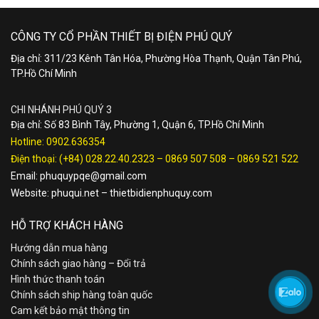
CÔNG TY CỔ PHẦN THIẾT BỊ ĐIỆN PHÚ QUÝ
Địa chỉ: 311/23 Kênh Tân Hóa, Phường Hòa Thạnh, Quận Tân Phú,
TP.Hồ Chí Minh
CHI NHÁNH PHÚ QUÝ 3
Địa chỉ: Số 83 Bình Tây, Phường 1, Quận 6, TP.Hồ Chí Minh
Hotline:
0902.636354
Điện thoại:
(+84) 028.22.40.2323
–
0869 507 508
–
0869 521 522
Email:
phuquypqe@gmail.com
Website:
phuqui.net
–
thietbidienphuquy.com
HỖ TRỢ KHÁCH HÀNG
Hướng dẫn mua hàng
Chính sách giao hàng – Đổi trả
Hình thức thanh toán
Chính sách ship hàng toàn quốc
Cam kết bảo mật thông tin