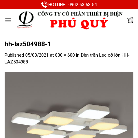
Skip
0902 63 63 54
HOTLINE
to
content
hh-laz504988-1
Published
05/03/2021
at
800 × 600
in
Đèn trần Led cỡ lớn HH-
LAZ504988