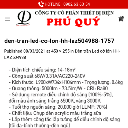
Skip
0902 63 63 54
HOTLINE
to
content
den-tran-led-co-lon-hh-laz504988-1757
Published
08/03/2021
at
450 × 255
in
Đèn trần Led cỡ lớn HH-
LAZ504988