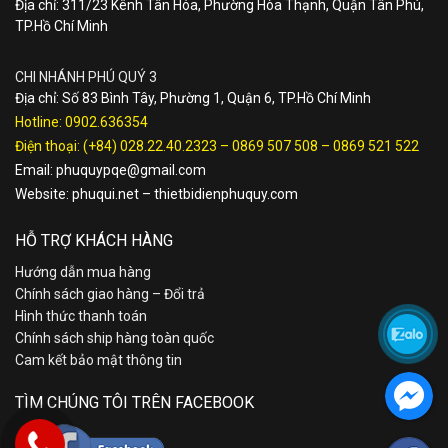
Địa chỉ: 311/23 Kênh Tân Hóa, Phường Hòa Thạnh, Quận Tân Phú,
TP.Hồ Chí Minh
CHI NHÁNH PHÚ QUÝ 3
Địa chỉ: Số 83 Bình Tây, Phường 1, Quận 6, TP.Hồ Chí Minh
Hotline:
0902.636354
Điện thoại:
(+84) 028.22.40.2323
–
0869 507 508
–
0869 521 522
Email:
phuquypqe@gmail.com
Website:
phuqui.net
–
thietbidienphuquy.com
HỖ TRỢ KHÁCH HÀNG
Hướng dẫn mua hàng
Chính sách giao hàng – Đổi trả
Hình thức thanh toán
Chính sách ship hàng toàn quốc
Cam kết bảo mật thông tin
TÌM CHÚNG TÔI TRÊN FACEBOOK